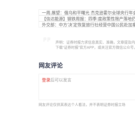
一周,展望：俄乌和平曙光 杰克逊霍尔全球央行年
【信达能源】钢铁周报：四季:度政策性限产落地
外交部：中方‘决’定恢复旅行社经营中国公民赴加
声明：证券时报力求信息真实、准确，文章提及内
下载“证券时报”官方APP，或关注官方微信公众
网友评论
登录
后可以发言
网友评论仅供其表达个人看法，并不表明证券时报立场