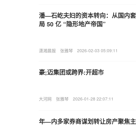
潘—石屹夫妇的资本转向：从国内套现
局 50 亿 “隐形地产帝国”
潇湘晨报
张雅琴
2026-02-03 05:09:11
豪;迈集团或跨界:开超市
大河网
张雅琴
2026-01-28 22:07:11
年—内多家券商谋划转让房产聚焦主