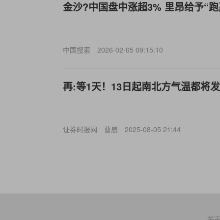
金沙?中国盘中涨超3% 里昂给予“
中国搜索
2026-02-05 09:15:10
再:等1天！13日起南北方气温都将
证券时报网
曹晨
2025-08-05 21:44
关