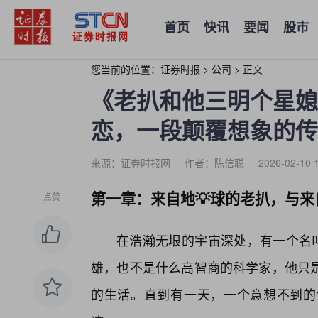
首页
快讯
要闻
股市
您当前的位置：
证券时报
>
公司
>
正文
《老扒和他三明个星媳
恋，一段颠覆想象的传
来源：证券时报网
作者：陈信聪
2026-02-10 
第一章：来自地💡球的老扒，与来
点赞
在浩瀚无垠的宇宙深处，有一个名叫
雄，也不是什么高智商的科学家，他只
的生活。直到有一天，一个意想不到的